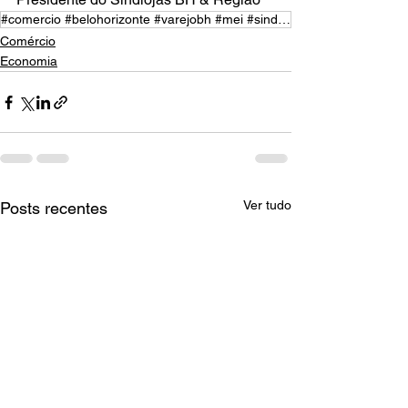
#comercio #belohorizonte #varejobh #mei #sindilojasbheregiao #pequenasempresas #lojistasbh
Comércio
Economia
Ver tudo
Posts recentes