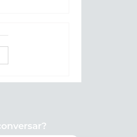
ntação ao Comércio:
ado 4 de Junho (Corpus
ti)
onversar?