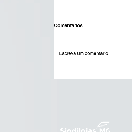
Comentários
Escreva um comentário
BH passa a exigir
identificação para
atendimento preferencial a
idosos com mais de 80
anos; confira as
orientações