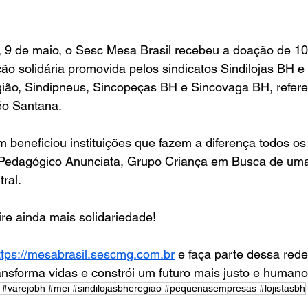
a, 9 de maio, o Sesc Mesa Brasil recebeu a doação de 105
ação solidária promovida pelos sindicatos Sindilojas BH e
ão, Sindipneus, Sincopeças BH e Sincovaga BH, refere
o Santana.
 beneficiou instituições que fazem a diferença todos os
Pedagógico Anunciata, Grupo Criança em Busca de uma
ral.
re ainda mais solidariedade!
ttps://mesabrasil.sescmg.com.br
 e faça parte dessa rede
ansforma vidas e constrói um futuro mais justo e humano
 #varejobh #mei #sindilojasbheregiao #pequenasempresas #lojistasbh