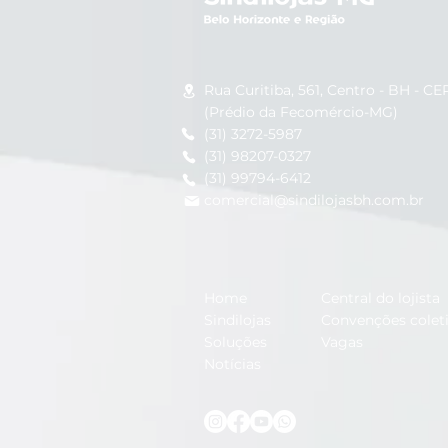
Rua Curitiba, 561, Centro - BH -
CEP
(Prédio da Fecomércio-MG)
(31) 3272-5987
(31) 98207-0327
(31) 99794-6412
comercial@sindilojasbh.com.br
Home
Central do lojista
Sindilojas
Convenções colet
Soluções
Vagas
Notícias