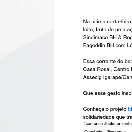
Na ultima sexta-feir
leite, fruto de uma 
Sindimaco BH & Regi
Pagoddin BH com Lé
Essa corrente do bem
Casa Rosal, Centro 
Assecig Igarapé/Cent
Que esse gesto inspi
Conheça o projeto 
h
solidariedade que tr
#comercio #belohorizonte
Comércio
Economia