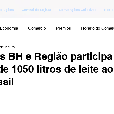
oluções
Central do Lojista
Convenções Coletivas
Notíc
Economia
Comércio
Prêmios
Horário do Comér
de leitura
as BH e Região participa
e 1050 litros de leite a
sil