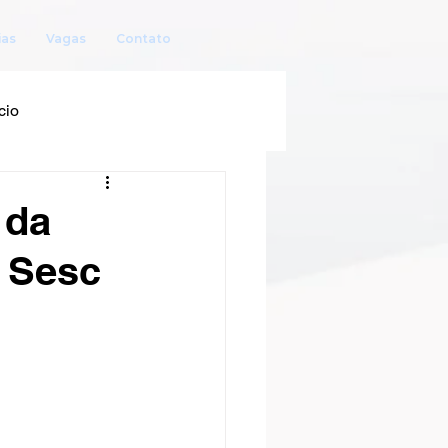
ias
Vagas
Contato
cio
 da
o Sesc