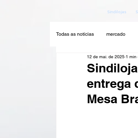
Sindilojas
S
Todas as notícias
mercado
12 de mai. de 2025
1 min 
Sindiloj
entrega d
Mesa Bra