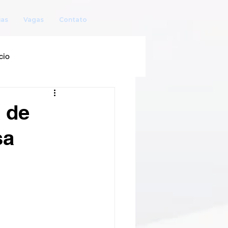
ias
Vagas
Contato
cio
a de
sa