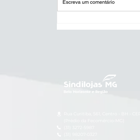
Escreva um comentário
BH passa a exigir
identificação para
atendimento preferencial a
idosos com mais de 80
anos; confira as
orientações
Rua Curitiba, 561, Centro - BH -
CEP
(Prédio da Fecomércio-MG)
(31) 3272-5987
(31) 98207-0327