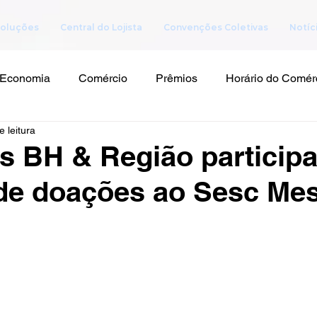
oluções
Central do Lojista
Convenções Coletivas
Notíc
Economia
Comércio
Prêmios
Horário do Comér
e leitura
as BH & Região particip
de doações ao Sesc Me