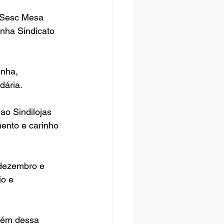
o Sesc Mesa 
anha Sindicato 
anha, 
dária.
ao Sindilojas 
ento e carinho 
 dezembro e 
o e 
bém dessa 