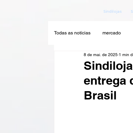
Sindilojas
S
Todas as notícias
mercado
8 de mai. de 2025
1 min d
Sindiloj
entrega 
Brasil