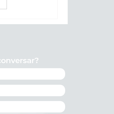
ntação ao Comércio:
ado 4 de Junho (Corpus
ti)
onversar?