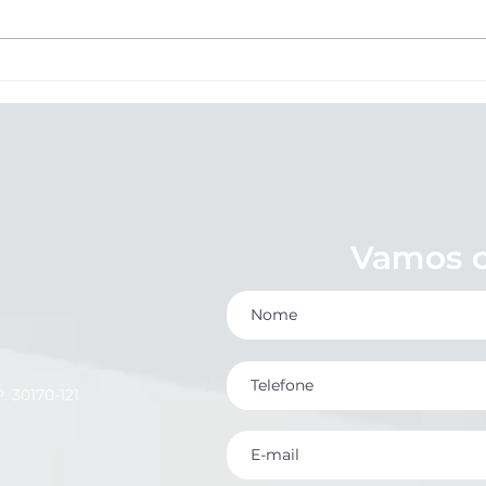
Nova NR-1 no Varejo de
Orie
Belo Horizonte: O Prazo
Feri
Acabou. Sua Loja Está
Chris
Protegida contra Multas e
Processos?
Vamos c
: 30170-121