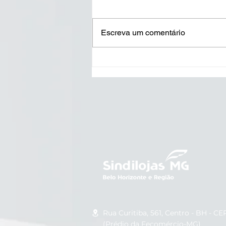
Escreva um comentário
BH passa a exigir
identificação para
atendimento preferencial a
idosos com mais de 80
anos; confira as
orientações
Rua Curitiba, 561, Centro - BH -
CEP
(Prédio da Fecomércio-MG)