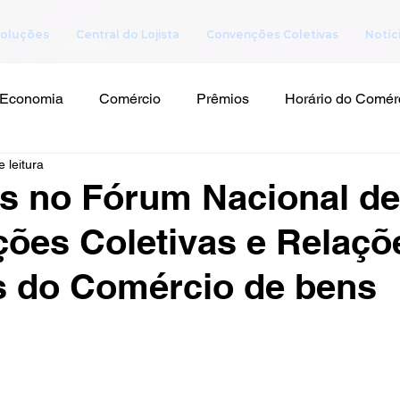
oluções
Central do Lojista
Convenções Coletivas
Notíc
Economia
Comércio
Prêmios
Horário do Comér
 leitura
as no Fórum Nacional de
ões Coletivas e Relaçõ
s do Comércio de bens