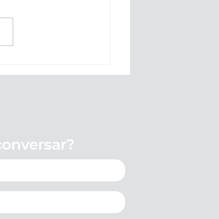
ntação ao Comércio:
ado 4 de Junho (Corpus
ti)
onversar?