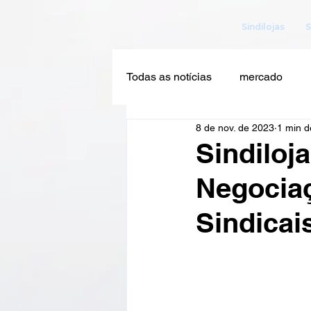
Sindilojas
S
Todas as notícias
mercado
8 de nov. de 2023
1 min de
Sindiloj
Negociaç
Sindicai