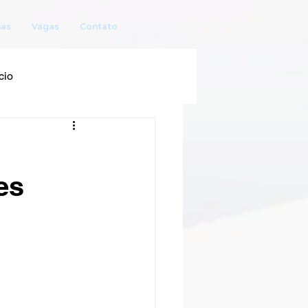
ias
Vagas
Contato
cio
es