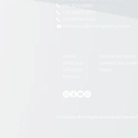
(31) 3272-5987
(31) 98207-0327
(31) 99794-6412
comercial@sindilojasbh.com.br
Home
Central do lojista
Sindilojas
Convenções colet
Soluções
Vagas
Notícias
O Sindilojas BH e Região faz parte do Sistema 