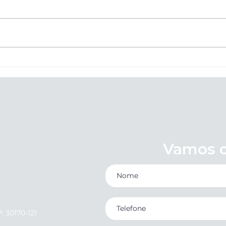
Nova NR-1 no Varejo de
Orie
Belo Horizonte: O Prazo
Feri
Acabou. Sua Loja Está
Chris
Protegida contra Multas e
Processos?
Vamos c
: 30170-121